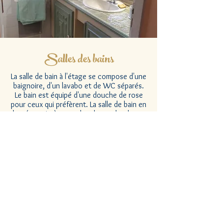
Salles des bains
La salle de bain à l'étage se compose d'une
baignoire, d'un lavabo et de WC séparés.
Le bain est équipé d'une douche de rose
pour ceux qui préfèrent. La salle de bain en
bas (en suite) a une douche, un lavabo et
des toilettes.
Les deux salles de bains sont équipées de
sèche-cheveux. Savon, bain et serviettes
de toilette sont fournis.
Double Bedroom
Situé en bas avec sa propre entrée et salle de
bains, la chambre double a beaucoup